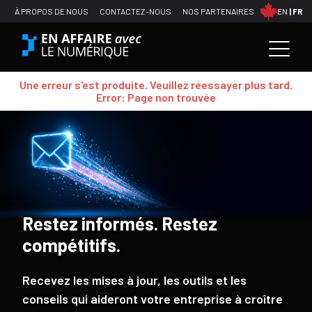
À PROPOS DE NOUS
CONTACTEZ-NOUS
NOS PARTENAIRES
EN
FR
Une erreur s'est produite. Veuillez réessayer plus tard.
Error: Page non trouvée
Restez informés. Restez
compétitifs.
Recevez les mises à jour, les outils et les
conseils qui aideront votre entreprise à croître